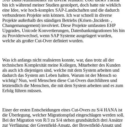
bin ich während meiner Studien gestolpert, doch hatte nie wirklich
eine Idee, wie hoch-komplex SAP-Landschaften und die dadurch
verbundenen Projekte sein können. Ich war schnell in diverse
Projekte außerhalb des ständigen Betriebs (Krisen-,Incident- ,
Changemanagement) involviert. Diese Projekte umfassten EHP
Upgrades, Unicode Konvertierungen, Datenbankmigrationen bis hin
zu Providerwechsel, wenn SAP Systeme ausgelagert wurden,
welche als großer Cut-Over definiert wurden.
Was ich anfangs nicht realisieren konnte, war, dass trotz all der
technischen Komplexität meine Kollegen, Mitarbeiter des Kunden
als auch ich diejenigen sind, welche mit dem System arbeiten und
dadurch das System am Leben halten. Warum ist der Mensch so
wichtig? Nun, weil Menschen diese Cut-Overs durchführen und
letztendlich die Menschen, die mit dem System arbeiten und es zum
Erfolg führen müssen.
Einer der ersten Entscheidungen eines Cut-Overs zu S/4 HANA ist
die Überlegung, welcher Migrationspfad eingeschlagen werden soll.
Bei der Migration von R/3 zu S/4 stehen grundsätzlich drei Ansätze
zur Verfügung: der Greenfield-Ansatz, der Brownfield-Ansatz und